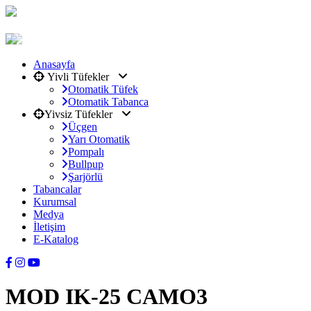
Anasayfa
Yivli Tüfekler
Otomatik Tüfek
Otomatik Tabanca
Yivsiz Tüfekler
Üçgen
Yarı Otomatik
Pompalı
Bullpup
Şarjörlü
Tabancalar
Kurumsal
Medya
İletişim
E-Katalog
MOD IK-25 CAMO3